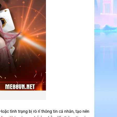
c tình trạng bị rò rỉ thông tin cá nhân, tạo nên