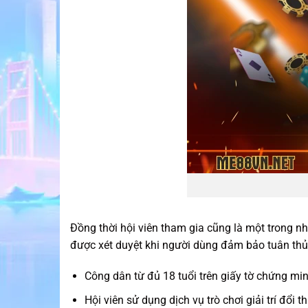
Đồng thời hội viên tham gia cũng là một trong n
được xét duyệt khi người dùng đảm bảo tuân thủ 
Công dân từ đủ 18 tuổi trên giấy tờ chứng minh
Hội viên sử dụng dịch vụ trò chơi giải trí đổ