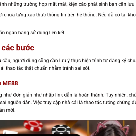
ránh những trường hợp mất mát, kiện cáo phát sinh bạn cần lưu 
i chưa từng xác thực thông tin trên hệ thống. Nếu đã có tài kh
oản ngân hàng sử dụng liên kết.
 các bước
êu cầu, người dùng cũng cần lưu ý thực hiện trình tự đăng ký c
ải thao tác thật chuẩn nhằm tránh sai sót.
hủ ME88
ng như đơn giản như nhấp link dẫn là hoàn thành. Tuy nhiên, c
ai nguồn dẫn. Việc truy cập nhà cái là thao tác tưởng chừng đơ
oản mới.