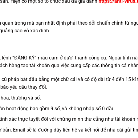
 sản. Hiện có một số tổ chức xấu đã giả danh
https://anti-virus
 quan trọng mà bạn nhất định phải theo dõi chuẩn chỉnh từ ngu
 quảng cáo vô xác định.
út lệnh “ĐĂNG KÝ” màu cam ở dưới thanh công cụ. Ngoài tính n
ách hàng tạo tài khoản qua việc cung cấp các thông tin cá nhân 
 cú pháp bắt đầu bằng một chữ cái và có độ dài từ 4 đến 15 kí t
 báo yêu cầu thay đổi.
 hoa, thường và số.
òn hoạt động bao gồm 9 số, và không nhập số 0 đầu.
 tính xác thực tuyệt đối với chứng minh thư cũng như tài khoản
bản, Email sẽ là đường dây liên hệ và kết nối để nhà cái gửi ti