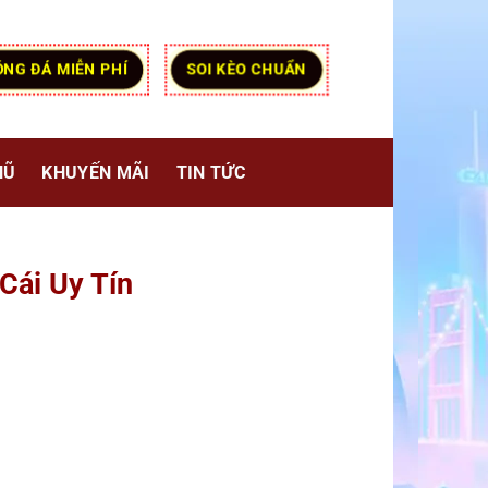
NG ĐÁ MIỄN PHÍ
SOI KÈO CHUẨN
HŨ
KHUYẾN MÃI
TIN TỨC
Cái Uy Tín