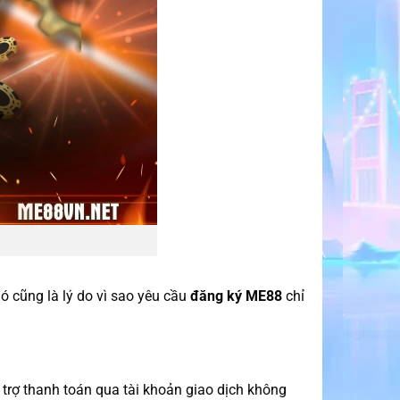
ó cũng là lý do vì sao yêu cầu
đăng ký ME88
chỉ
ỗ trợ thanh toán qua tài khoản giao dịch không