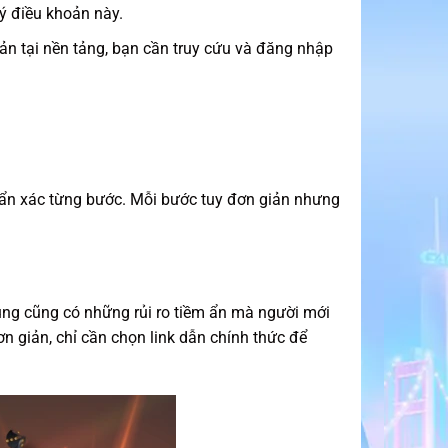
ý điều khoản này.
oản tại nền tảng, bạn cần truy cứu và đăng nhập
huẩn xác từng bước. Mỗi bước tuy đơn giản nhưng
húng cũng có những rủi ro tiềm ẩn mà người mới
n giản, chỉ cần chọn link dẫn chính thức để