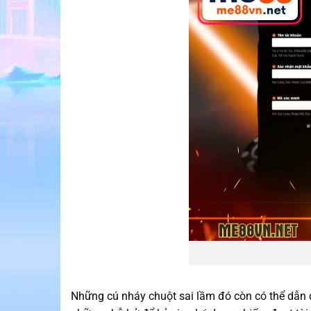
Những cú nháy chuột sai lầm đó còn có thể dẫn đế