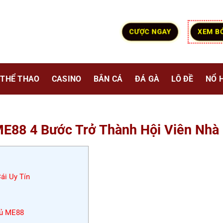
CƯỢC NGAY
XEM BÓ
THỂ THAO
CASINO
BẮN CÁ
ĐÁ GÀ
LÔ ĐỀ
NỔ 
E88 4 Bước Trở Thành Hội Viên Nhà 
ái Uy Tín
hủ ME88