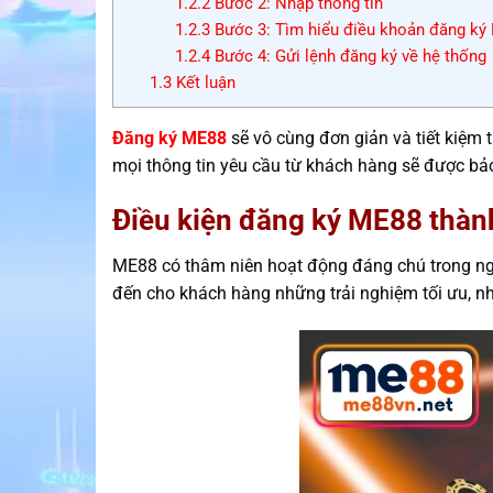
1.2.2
Bước 2: Nhập thông tin
1.2.3
Bước 3: Tìm hiểu điều khoản đăng ký
1.2.4
Bước 4: Gửi lệnh đăng ký về hệ thống
1.3
Kết luận
Đăng ký ME88
sẽ vô cùng đơn giản và tiết kiệm 
mọi thông tin yêu cầu từ khách hàng sẽ được bả
Điều kiện đăng ký ME88 thàn
ME88 có thâm niên hoạt động đáng chú trong ngà
đến cho khách hàng những trải nghiệm tối ưu, nh