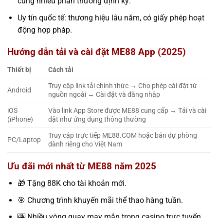
cùng nhiều phần thưởng định kỳ.
Uy tín quốc tế: thương hiệu lâu năm, có giấy phép hoạt
động hợp pháp.
Hướng dẫn tải và cài đặt ME88 App (2025)
Thiết bị
Cách tải
Truy cập link tải chính thức → Cho phép cài đặt từ
Android
nguồn ngoài → Cài đặt và đăng nhập
iOS
Vào link App Store được ME88 cung cấp → Tải và cài
(iPhone)
đặt như ứng dụng thông thường
Truy cập trực tiếp ME88.COM hoặc bản dự phòng
PC/Laptop
dành riêng cho Việt Nam
Ưu đãi mới nhất từ ME88 năm 2025
🎁 Tặng 88K cho tài khoản mới.
🎯 Chương trình khuyến mãi thể thao hàng tuần.
🎰 Nhiều vòng quay may mắn trong casino trực tuyến.