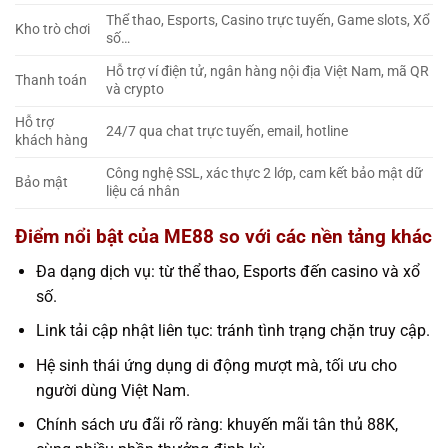
Thể thao, Esports, Casino trực tuyến, Game slots, Xổ
Kho trò chơi
số…
Hỗ trợ ví điện tử, ngân hàng nội địa Việt Nam, mã QR
Thanh toán
và crypto
Hỗ trợ
24/7 qua chat trực tuyến, email, hotline
khách hàng
Công nghệ SSL, xác thực 2 lớp, cam kết bảo mật dữ
Bảo mật
liệu cá nhân
Điểm nổi bật của ME88 so với các nền tảng khác
Đa dạng dịch vụ: từ thể thao, Esports đến casino và xổ
số.
Link tải cập nhật liên tục: tránh tình trạng chặn truy cập.
Hệ sinh thái ứng dụng di động mượt mà, tối ưu cho
người dùng Việt Nam.
Chính sách ưu đãi rõ ràng: khuyến mãi tân thủ 88K,