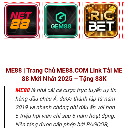
…
ME88 | Trang Chủ ME88.COM Link Tải ME
88 Mới Nhất 2025 – Tặng 88K
ME88
là nhà cái cá cược trực tuyến uy tín
hàng đầu châu Á, được thành lập từ năm
2019 và nhanh chóng ghi dấu ấn với hơn
5 triệu hội viên chỉ sau 6 năm hoạt động.
Nền tảng được cấp phép bởi PAGCOR,