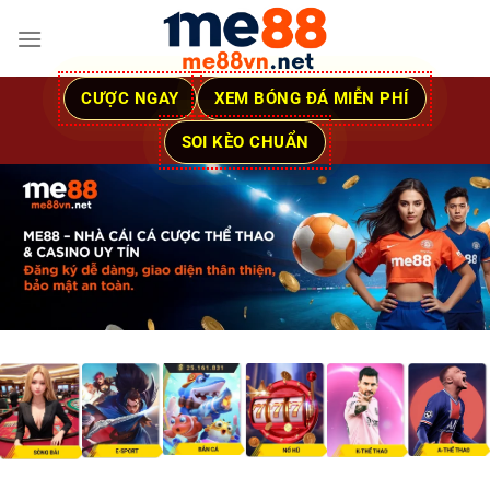
Bỏ
qua
×
nội
dung
CƯỢC NGAY
XEM BÓNG ĐÁ MIỄN PHÍ
SOI KÈO CHUẨN
Me88